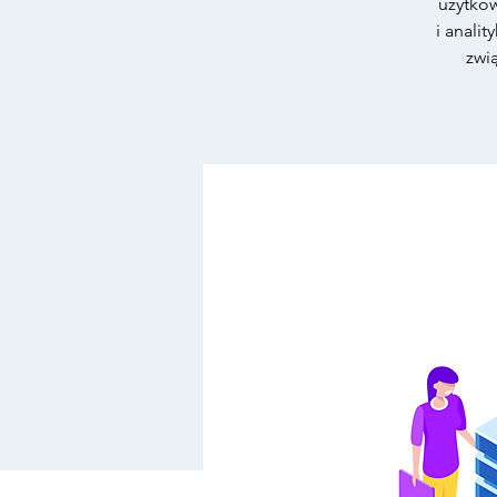
użytko
i anali
zwi