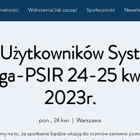
nalności
Wdrożenia/Jak zacząć
Społeczność
Newsle
 Użytkowników Sys
a-PSIR 24-25 kwi
2023r.
pon., 24 kwi
  |  
Warszawa
ymy na to, że spotkanie będzie okazją do rozmów zarówno pom