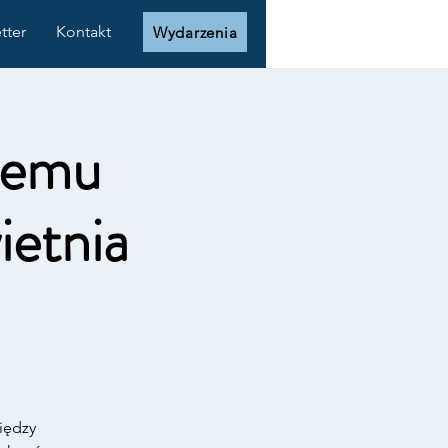
tter
Kontakt
Wydarzenia
temu
etnia
iędzy