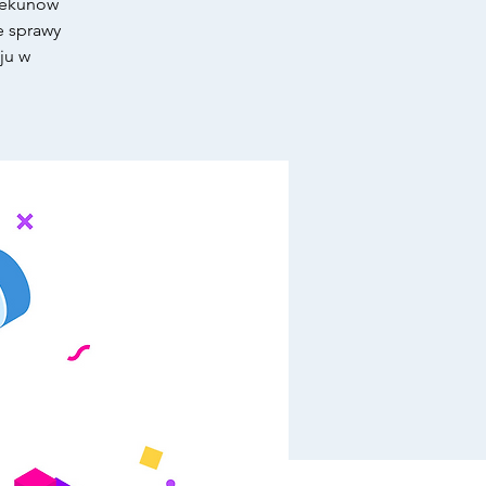
iekunów
e sprawy
ju w