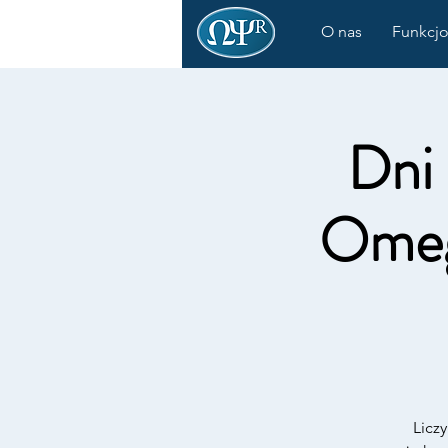
O nas
Funkcjo
Dni
Omeg
Licz