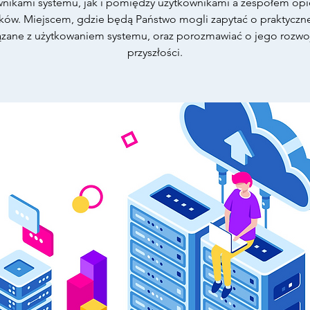
wnikami systemu, jak i pomiędzy użytkownikami a zespołem op
tyków. Miejscem, gdzie będą Państwo mogli zapytać o praktyczn
ązane z użytkowaniem systemu, oraz porozmawiać o jego rozwo
przyszłości.