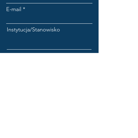
E-mail
Instytucja/Stanowisko
Wiadomość
Wyślij
Instytut Informatyki PW