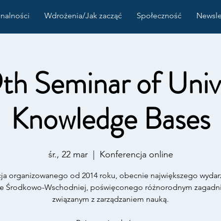
nalności
Wdrożenia/Jak zacząć
Społeczność
Newsle
th Seminar of Univ
Knowledge Bases
śr., 22 mar
  |  
Konferencja online
cja organizowanego od 2014 roku, obecnie największego wydar
ie Środkowo-Wschodniej, poświęconego różnorodnym zagadn
związanym z zarządzaniem nauką.