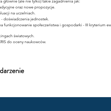
 głównie (ale nie tylko) takie zagadnienia jak:
radycyjne oraz nowe propozycje.
uacji na uczelniach.
1 - doświadczenia jednostek.
funkcjonowanie społeczeństwa i gospodarki - III kryterium ewa
kingach światowych.
CRIS do oceny naukowców.
darzenie