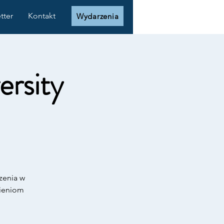
tter
Kontakt
Wydarzenia
ersity
zenia w
ieniom