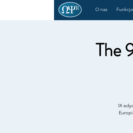
O nas
Funkcjo
The 9
IX edy
Europ